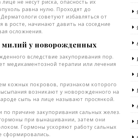
 лице не несут риска, опасность их
пухоль равна нулю. Проходят до
 Дерматологи советуют избавляться от
 в росте, начинают давить на соседние
вая осложнения.
т милий у новорожденных
жденного вследствие закупоривания пор.
ует медикаментозной терапии или лечения
ем кожных покровов, признаком которого
 Высыпания возникают у новорожденного на
ароде сыпь на лице называют просянкой.
 по причине закупоривания сальных желез.
 гормоны при вынашивании, затем они
олоком. Гормоны ускоряют работу сальных
е сформировались.