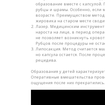
образование вместе с капсулой.
рубцы и шрамы. Особенно, если
возрасте. Преимуществом метода
жировика на старом месте сводит
Лазер. Медицинским инструмент
нароста на лице, в период опер
не позволяет возникнуть кровот
Рубцов после процедуры не остае
Липосакция. Метод считается м
но капсула остается. После проц
рецидива.
Образования у детей характеризуе
Оперативные вмешательства прово
ощущения после них прекратились