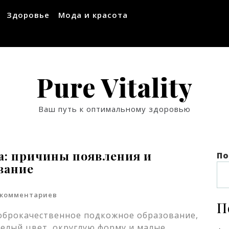
Здоровье
Мода и красота
Pure Vitality
Ваш путь к оптимальному здоровью
а: причины появления и
По
вание
 комментариев
П
доброкачественное подкожное образование,
белый цвет, округлую форму и малые