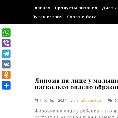
Перейти
Главная
Продукты питания
Диеты
к
содержимому
Путешествия
Спорт и йога
WhatsApp
Viber
Telegram
VK
Липома на лице у малыш
Odnoklassniki
насколько опасно образо
Отправить
1 ноября 2024
znakcomstva_
0
Жировик на лице у ребенка – это 
состоят из жировой ткани, имеют 