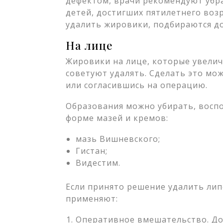
дефектом, врачи рекомендуют убра
детей, достигших пятилетнего во
удалить жировики, подбираются д
На лице
Жировики на лице, которые увели
советуют удалять. Сделать это мо
или согласившись на операцию.
Образования можно убирать, восп
форме мазей и кремов:
мазь Вишневского;
Гистан;
Видестим.
Если принято решение удалить ли
применяют:
Оперативное вмешательство. До