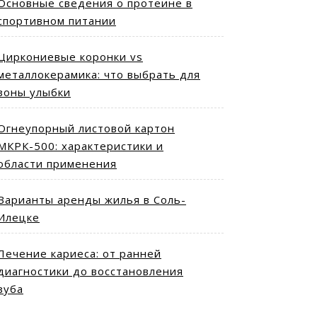
Основные сведения о протеине в
спортивном питании
Циркониевые коронки vs
металлокерамика: что выбрать для
зоны улыбки
Огнеупорный листовой картон
МКРК-500: характеристики и
области применения
Варианты аренды жилья в Соль-
Илецке
Лечение кариеса: от ранней
диагностики до восстановления
зуба