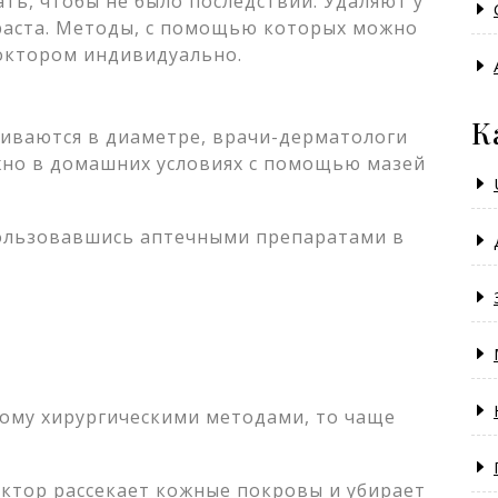
ть, чтобы не было последствий. Удаляют у
зраста. Методы, с помощью которых можно
октором индивидуально.
К
чиваются в диаметре, врачи-дерматологи
жно в домашних условиях с помощью мазей
ользовавшись аптечными препаратами в
пому хирургическими методами, то чаще
ктор рассекает кожные покровы и убирает