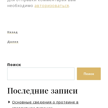
необходимо
авторизоваться
.
Навигация
Предыдущая
Назад
по
запись
Следующая
Далее
записям
запись
Поиск
Поиск
Последние записи
Основные сведения о протеине в