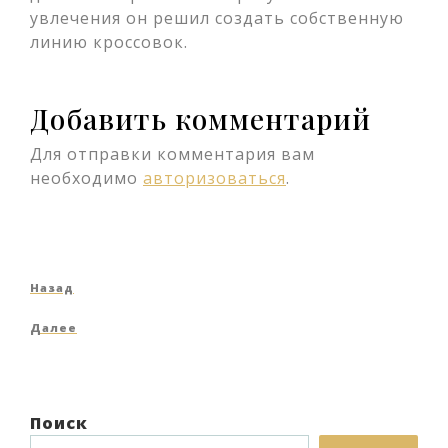
увлечения он решил создать собственную
линию кроссовок.
Добавить комментарий
Для отправки комментария вам
необходимо
авторизоваться
.
Навигация
Предыдущая
Назад
по
запись
Следующая
Далее
записям
запись
Поиск