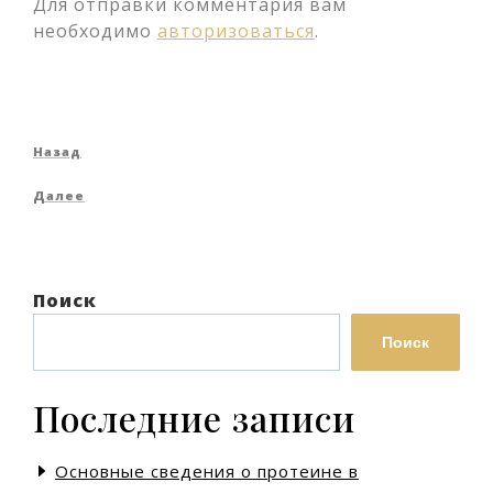
Для отправки комментария вам
необходимо
авторизоваться
.
Навигация
Предыдущая
Назад
по
запись
Следующая
Далее
записям
запись
Поиск
Поиск
Последние записи
Основные сведения о протеине в