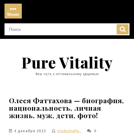
Перейти
к
Меню
содержимому
Меню
Pure Vitality
Ваш путь к оптимальному здоровью
Олеся Фаттахова — биография,
национальность, личная
жизнь, муж, дети, фото!
4 декабря 2023
studiohallo_
0