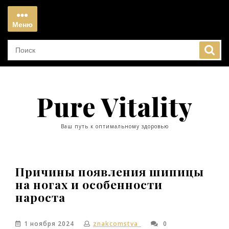
Перейти
к
Меню
содержимому
Меню
Pure Vitality
Ваш путь к оптимальному здоровью
Причины появления шипицы
на ногах и особенности
нароста
1 ноября 2024
znakcomstva_
0