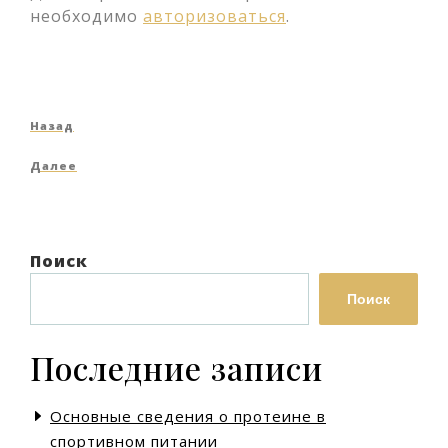
необходимо
авторизоваться
.
Навигация
Предыдущая
Назад
по
запись
Следующая
Далее
записям
запись
Поиск
Поиск
Последние записи
Основные сведения о протеине в
спортивном питании