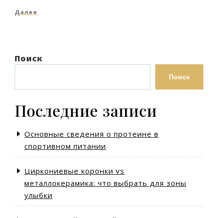
по
запись
Следующая
Далее
записям
запись
Поиск
Поиск
Последние записи
Основные сведения о протеине в
спортивном питании
Циркониевые коронки vs
металлокерамика: что выбрать для зоны
улыбки