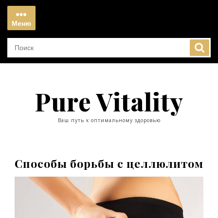
Перейти
к
Меню
содержимому
Меню
Pure Vitality
Ваш путь к оптимальному здоровью
Способы борьбы с целлюлитом