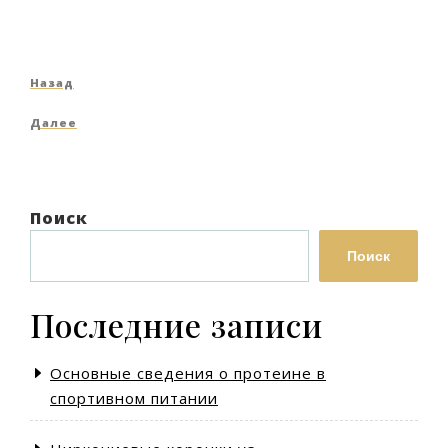
Навигация
Предыдущая
Назад
по
запись
Следующая
Далее
записям
запись
Поиск
Поиск
Последние записи
Основные сведения о протеине в
спортивном питании