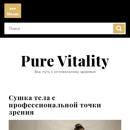
Перейти
к
Меню
содержимому
Меню
Pure Vitality
Ваш путь к оптимальному здоровью
Сушка тела с
профессиональной точки
зрения