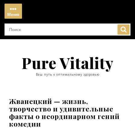
Перейти
к
Меню
содержимому
Меню
Pure Vitality
Ваш путь к оптимальному здоровью
Жванецкий — жизнь,
творчество и удивительные
факты о неординарном гений
комедии