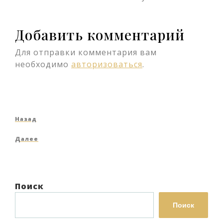
Добавить комментарий
Для отправки комментария вам
необходимо
авторизоваться
.
Навигация
Предыдущая
Назад
по
запись
Следующая
Далее
записям
запись
Поиск
Поиск