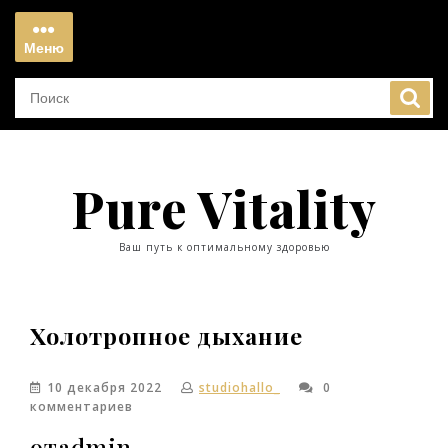
Перейти
к
Меню
содержимому
Меню
Pure Vitality
Ваш путь к оптимальному здоровью
Холотропное дыхание
10 декабря 2022
studiohallo_
0
комментариев
отadmin