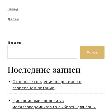
Навигация
Предыдущая
Назад
по
запись
Следующая
Далее
записям
запись
Поиск
Поиск
Последние записи
Основные сведения о протеине в
спортивном питании
Циркониевые коронки vs
металлокерамика: что выбрать для зоны