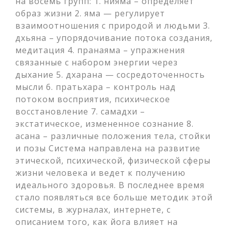
на восемь групп: 1. нияма – определяет
образ жизни 2. яма — регулирует
взаимоотношения с природой и людьми 3.
дхьяна – упорядочивание потока создания,
медитация 4. пранаяма – упражнения
связанные с набором энергии через
дыхание 5. дхарана — сосредоточенность
мысли 6. пратьхара – контроль над
потоком восприятия, психическое
восстановление 7. самадхи –
экстатическое, измененное сознание 8.
асана – различные положения тела, стойки
и позы Система направлена на развитие
этической, психической, физической сферы
жизни человека и ведет к получению
идеального здоровья. В последнее время
стало появляться все больше методик этой
системы, в журналах, интернете, с
описанием того, как йога влияет на