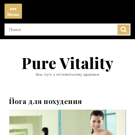
Перейти
к
Меню
содержимому
Меню
Pure Vitality
Ваш путь к оптимальному здоровью
Йога для похудения