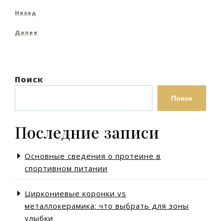
Навигация
Предыдущая
Назад
по
запись
Следующая
Далее
записям
запись
Поиск
Поиск
Последние записи
Основные сведения о протеине в
спортивном питании
Циркониевые коронки vs
металлокерамика: что выбрать для зоны
улыбки